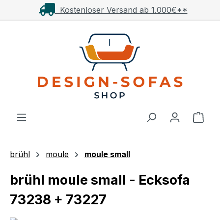
Kostenloser Versand ab 1.000€**
Zum Hauptinhalt springen
Ware
brühl
moule
moule small
brühl moule small - Ecksofa
73238 + 73227