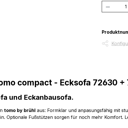
Produkt
Produktnu
Konfigu
tomo compact - Ecksofa 72630 +
ofa und Eckanbausofa.
on
tomo by brühl
aus: Formklar und anpasungsfähig mit st
. Optionale Fußstützen sorgen für noch mehr Komfort. Le