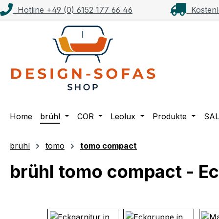
Hotline +49 (0) 6152 177 66 46
Kostenl
m Hauptinhalt springen
Zur Suche springen
Zur Hauptnavigation springen
Home
brühl
COR
Leolux
Produkte
SA
brühl
tomo
tomo compact
brühl tomo compact - E
Bildergalerie überspringen