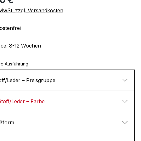
. MwSt. zzgl. Versandkosten
stenfrei
t ca. 8-12 Wochen
re Ausführung
off/Leder – Preisgruppe
Stoff/Leder – Farbe
ßform