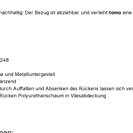
nachhaltig: Der Bezug ist abziehbar und verleiht
tomo
eine
-248
e und Metalluntergestell
länzend
urch Auffalten und Absenken des Rückens lassen sich vers
nd Rücken Polyurethanschaum in Vliesabdeckung
nen: