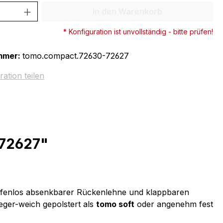
 Anzahl: Gib den gewünschten Wert ein 
In den Warenkorb
* Konfiguration ist unvollständig - bitte prüfen!
mmer:
tomo.compact.72630-72627
ration teilen
 72627"
ufenlos absenkbarer Rückenlehne und klappbaren
ger-weich gepolstert als
tomo soft
oder angenehm fest