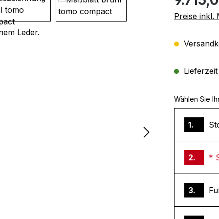
Preise inkl
Versandko
Lieferzei
Wählen Sie Ih
1.
St
2.
* 
3.
Fu