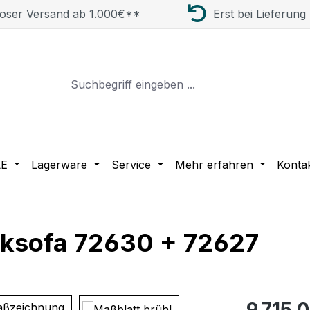
oser Versand ab 1.000€**
Erst bei Lieferung
LE
Lagerware
Service
Mehr erfahren
Konta
cksofa 72630 + 72627
Regulärer Pr
9.715,