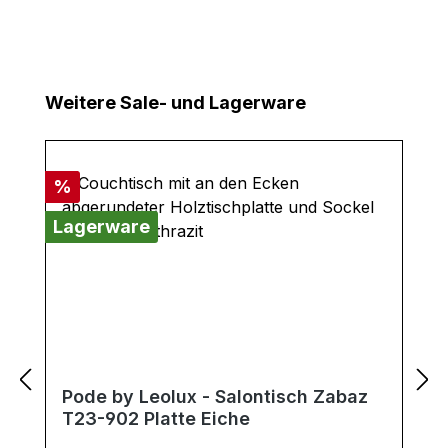
Produktgalerie überspringen
Weitere Sale- und Lagerware
Rabatt
%
Lagerware
Pode by Leolux - Salontisch Zabaz
T23-902 Platte Eiche