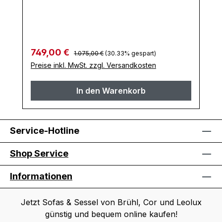
Regulärer Preis:
Verkaufspreis:
749,00 €
1.075,00 €
(30.33% gespart)
Preise inkl. MwSt. zzgl. Versandkosten
In den Warenkorb
Service-Hotline
Shop Service
Informationen
Jetzt Sofas & Sessel von Brühl, Cor und Leolux
günstig und bequem online kaufen!