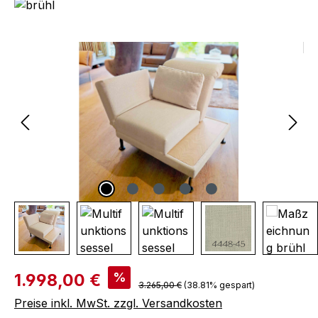
Bildergalerie überspringen
Verkaufspreis:
%
1.998,00 €
Regulärer Preis:
3.265,00 €
(38.81% gespart)
Preise inkl. MwSt. zzgl. Versandkosten