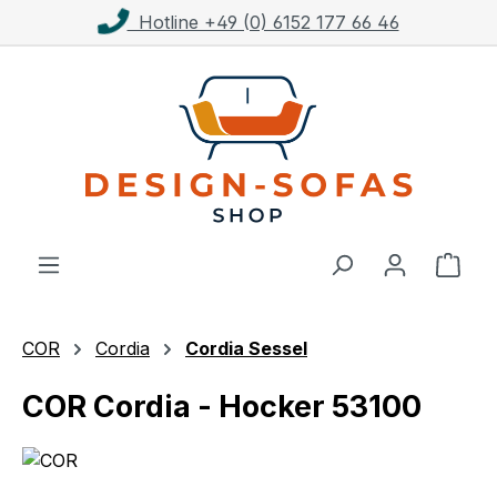
Kostenloser Versand ab 1.000€**
Zum Hauptinhalt springen
Ware
COR
Cordia
Cordia Sessel
COR Cordia - Hocker 53100