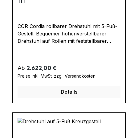
111
COR Cordia rollbarer Drehstuhl mit 5-Fuß-
Gestell. Bequemer höhenverstellbarer
Drehstuhl auf Rollen mit feststellbarer
Kippmechanik für Esszimmer oder Büro.
Ausführung Drehstuhl: Sitztiefe: 48 cm
Sitzhöhe: 44-53 cm Armlehnenhöhe: 64-
Regulärer Preis:
Ab
2.622,00 €
73 Gesamtmaße in cm: B 64 / H 98-107 / T
Preise inkl. MwSt. zzgl. Versandkosten
65
Details