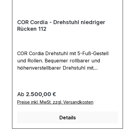
COR Cordia - Drehstuhl niedriger
Rücken 112
COR Cordia Drehstuhl mit 5-Fuß-Gestell
und Rollen. Bequemer rollbarer und
höhenverstellbarer Drehstuhl mit
feststellbarer Kippmechanik für Esszimmer
oder Büro. Design-Highlight sind die
Umschläge an den Lehnen. Die Steppnaht
Regulärer Preis:
Ab
2.500,00 €
kann Ton-in-Ton oder kontrastierend in
Preise inkl. MwSt. zzgl. Versandkosten
anderen Farben ausgewählt werden.
Ausführung Drehstuhl: Sitztiefe: 48 cm
Details
Sitzhöhe: 44-53 cm Armlehnenhöhe: 64-
73 cm Gesamtmaße in cm: B 64 / H 82-91 /
T 64