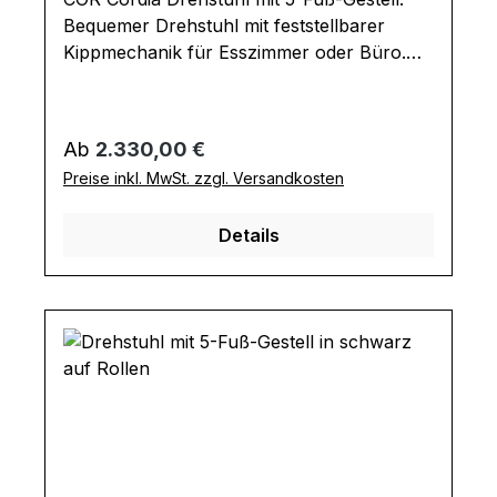
Bequemer Drehstuhl mit feststellbarer
Kippmechanik für Esszimmer oder Büro.
Gegen Aufpreis mit Rückholfeder, die dafür
sorgt, dass der Drehstuhl nach dem
Aufstehen automatisch in seine
Regulärer Preis:
Ab
2.330,00 €
Ausgangsposition zurückdreht. Design-
Preise inkl. MwSt. zzgl. Versandkosten
Highlight sind die Umschläge an den
Lehnen. Ausführung Drehstuhl: Sitztiefe:
Details
48 cm Sitzhöhe: 47 cm Armlehnenhöhe:
67 Gesamtmaße in cm: B 64 / H 85 / T 64