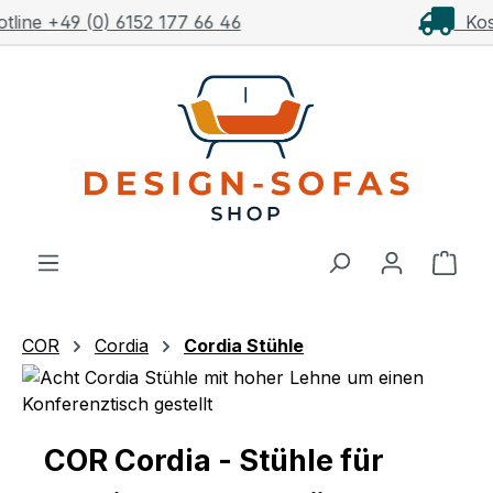
Kostenloser Versand ab 1.000€**
Zum Hauptinhalt springen
Ware
COR
Cordia
Cordia Stühle
COR Cordia - Stühle für