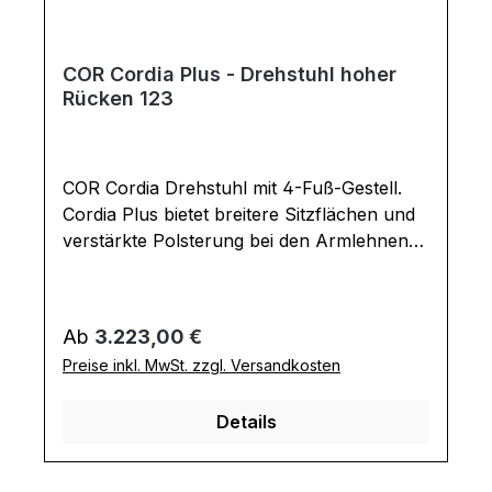
COR Cordia Plus - Drehstuhl hoher
Rücken 123
COR Cordia Drehstuhl mit 4-Fuß-Gestell.
Cordia Plus bietet breitere Sitzflächen und
verstärkte Polsterung bei den Armlehnen
und im Kopfbereich. Bequemer
Drehstuhl mit feststellbarer Kippmechanik
für Esszimmer oder Büro. Gegen Aufpreis
Regulärer Preis:
Ab
3.223,00 €
mit Rückholfeder, die dafür sorgt, dass der
Preise inkl. MwSt. zzgl. Versandkosten
Drehstuhl nach dem Aufstehen
automatisch in seine Ausgangsposition
Details
zurückdreht. Design-Highlight sind die
Umschläge an den Lehnen. Ausführung
Drehstuhl: Sitztiefe: 49 cm Sitzhöhe: 47 cm