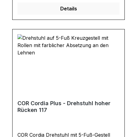
automatisch in seine Ausgangsposition
Details
zurückdreht. Design-Highlight sind die
Umschläge an den Lehnen. Ausführung
Drehstuhl: Sitztiefe: 49 cm Sitzhöhe: 47 cm
Armlehnenhöhe: 69 Gesamtmaße in cm: B
69 / H 101 / T 68
COR Cordia Plus - Drehstuhl hoher
Rücken 117
COR Cordia Drehstuhl mit 5-Fuß-Gestell