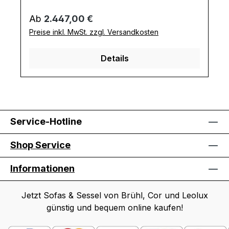
Aufstehen automatisch in seine
Regulärer Preis:
Ab
2.447,00 €
Ausgangsposition zurückdreht. Design-
Preise inkl. MwSt. zzgl. Versandkosten
Highlight sind die Umschläge an den
Lehnen. Ausführung Drehstuhl: Sitztiefe:
Details
48 cm Sitzhöhe: 47 cm Armlehnenhöhe:
67 Gesamtmaße in cm: B 64 / H 101 / T 65
Service-Hotline
Shop Service
Informationen
Jetzt Sofas & Sessel von Brühl, Cor und Leolux
günstig und bequem online kaufen!