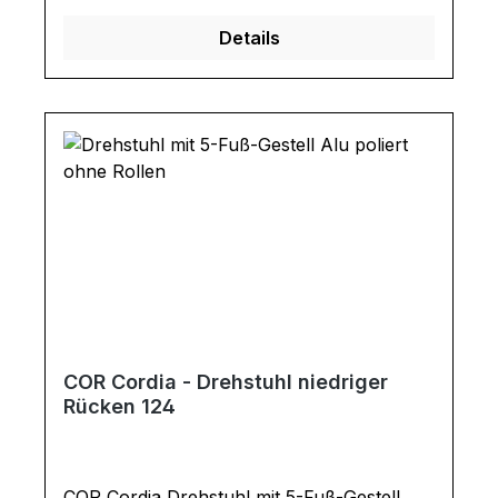
Lehnen. Ausführung Drehstuhl: Sitztiefe:
Details
48 cm Sitzhöhe: 47 cm Armlehnenhöhe:
67 Gesamtmaße in cm: B 64 / H 85 / T 64
COR Cordia - Drehstuhl niedriger
Rücken 124
COR Cordia Drehstuhl mit 5-Fuß-Gestell.