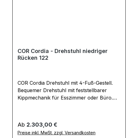
COR Cordia - Drehstuhl niedriger
Rücken 122
COR Cordia Drehstuhl mit 4-Fuß-Gestell.
Bequemer Drehstuhl mit feststellbarer
Kippmechanik für Esszimmer oder Büro.
Gegen Aufpreis mit Rückholfeder, die dafür
sorgt, dass der Drehstuhl nach dem
Aufstehen automatisch in seine
Regulärer Preis:
Ab
2.303,00 €
Ausgangsposition zurückdreht. Design-
Preise inkl. MwSt. zzgl. Versandkosten
Highlight sind die Umschläge an den