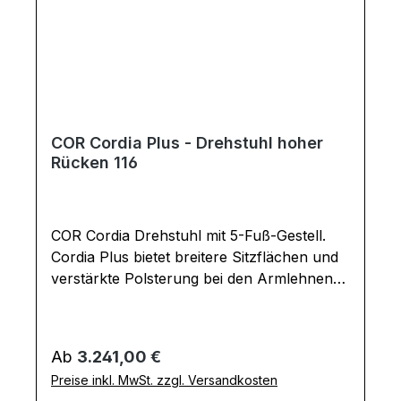
COR Cordia Plus - Drehstuhl hoher
Rücken 116
COR Cordia Drehstuhl mit 5-Fuß-Gestell.
Cordia Plus bietet breitere Sitzflächen und
verstärkte Polsterung bei den Armlehnen
und im Kopfbereich. Bequemer Drehstuhl
mit feststellbarer Kippmechanik für
Esszimmer oder Büro. Gegen Aufpreis mit
Regulärer Preis:
Ab
3.241,00 €
Rückholfeder, die dafür sorgt, dass der
Preise inkl. MwSt. zzgl. Versandkosten
Drehstuhl nach dem Aufstehen