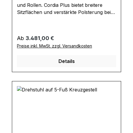
und Rollen. Cordia Plus bietet breitere
Sitzflächen und verstärkte Polsterung bei
den Armlehnen und im Kopfbereich.
Bequemer Drehstuhl mit feststellbarer
Kippmechanik, Rollen und
Regulärer Preis:
Ab
3.481,00 €
Höhenverstellung für Homeoffice oder
Preise inkl. MwSt. zzgl. Versandkosten
Büro. Design-Highlight sind die Umschläge
an den Lehnen. Ausführung Drehstuhl:
Details
Sitztiefe: 49 cm Sitzhöhe: 46-55 cm
Armlehnenhöhe: 68-77 Gesamtmaße in
cm: B 69 / H 100-109 / T 68