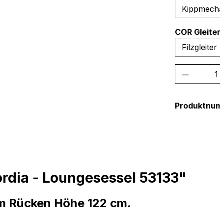
COR Gleite
Produkt
Produktnu
rdia - Loungesessel 53133"
m Rücken Höhe 122 cm.