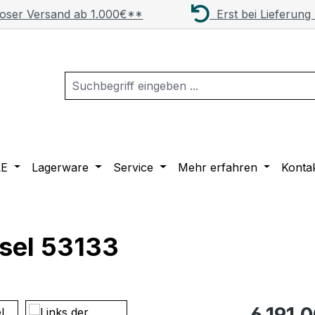
oser Versand ab 1.000€**
Erst bei Lieferung
LE
Lagerware
Service
Mehr erfahren
Konta
sel 53133
Regulärer Pr
6.191,