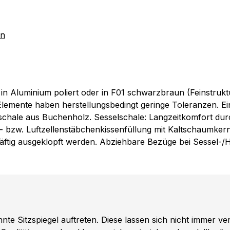
rn
in Aluminium poliert oder in F01 schwarzbraun (Feinstrukt
Elemente haben herstellungsbedingt geringe Toleranzen. Ei
schale aus Buchenholz. Sesselschale: Langzeitkomfort durch
zw. Luftzellenstäbchenkissenfüllung mit Kaltschaumkern (
räftig ausgeklopft werden. Abziehbare Bezüge bei Sessel-/
e Sitzspiegel auftreten. Diese lassen sich nicht immer v