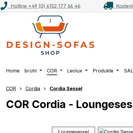
Hotline +49 (0) 6152 177 66 46
Kostenl
m Hauptinhalt springen
Zur Suche springen
Zur Hauptnavigation springen
Home
brühl
COR
Leolux
Produkte
SA
COR
Cordia
Cordia Sessel
COR Cordia - Loungeses
Bildergalerie überspringen