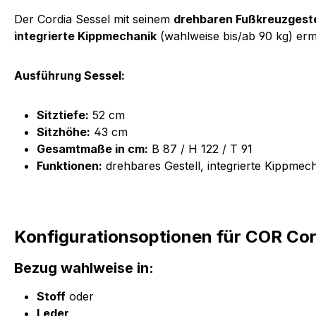
Der Cordia Sessel mit seinem
drehbaren Fußkreuzgeste
integrierte Kippmechanik
(wahlweise bis/ab 90 kg) erm
Ausführung Sessel:
Sitztiefe:
52 cm
Sitzhöhe:
43 cm
Gesamtmaße in cm:
B 87 / H 122 / T 91
Funktionen:
drehbares Gestell, integrierte Kippmec
Konfigurationsoptionen für COR Cor
Bezug wahlweise in:
Stoff
oder
Leder