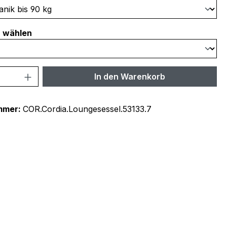
auswählen
r wählen
 Anzahl: Gib den gewünschten Wert ein 
In den Warenkorb
mmer:
COR.Cordia.Loungesessel.53133.7