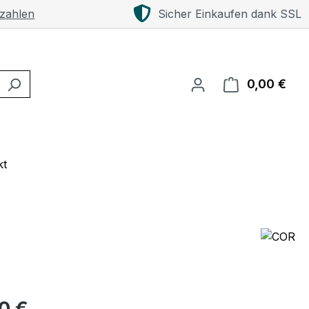
 zahlen
Sicher Einkaufen dank SSL
0,00 €
Ware
kt
eis:
00 €