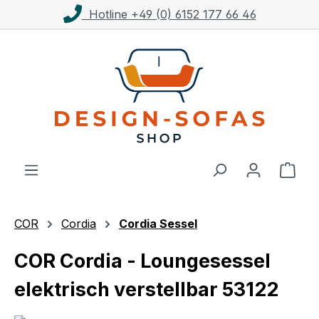
Kostenloser Versand ab 1.000€**
Zum Hauptinhalt springen
Ware
COR
Cordia
Cordia Sessel
COR Cordia - Loungesessel
elektrisch verstellbar 53122