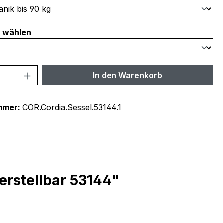
auswählen
r wählen
 Anzahl: Gib den gewünschten Wert ein 
In den Warenkorb
mmer:
COR.Cordia.Sessel.53144.1
erstellbar 53144"