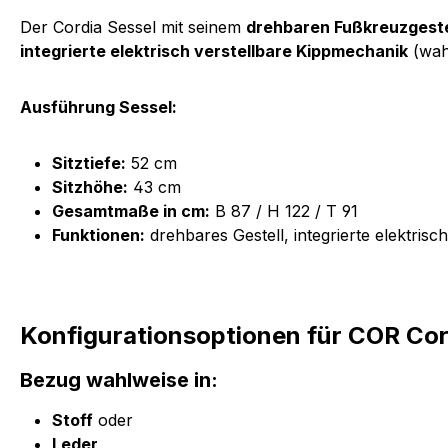
Der Cordia Sessel mit seinem
drehbaren Fußkreuzgeste
integrierte elektrisch verstellbare Kippmechanik
(wah
Ausführung Sessel:
Sitztiefe:
52 cm
Sitzhöhe:
43 cm
Gesamtmaße in cm:
B 87 / H 122 / T 91
Funktionen:
drehbares Gestell, integrierte elektris
Konfigurationsoptionen für COR Cor
Bezug wahlweise in:
Stoff
oder
Leder