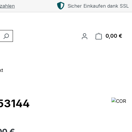
 zahlen
Sicher Einkaufen dank SSL
0,00 €
Ware
kt
 53144
eis:
00 €