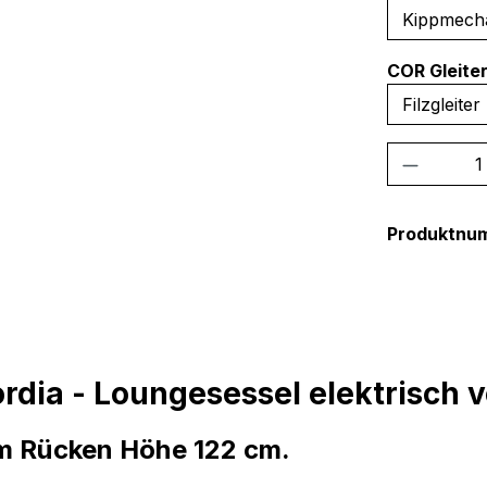
COR Gleite
Produkt
Produktnu
dia - Loungesessel elektrisch v
m Rücken Höhe 122 cm.