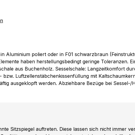
rn
in Aluminium poliert oder in F01 schwarzbraun (Feinstrukt
Elemente haben herstellungsbedingt geringe Toleranzen. Ei
schale aus Buchenholz. Sesselschale: Langzeitkomfort durch
zw. Luftzellenstäbchenkissenfüllung mit Kaltschaumkern (
räftig ausgeklopft werden. Abziehbare Bezüge bei Sessel-/
e Sitzspiegel auftreten. Diese lassen sich nicht immer v