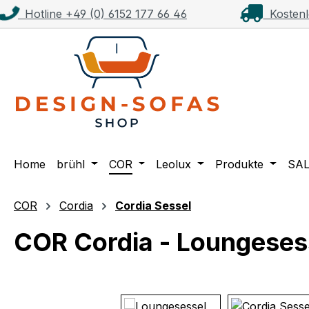
Hotline +49 (0) 6152 177 66 46
Kostenl
m Hauptinhalt springen
Zur Suche springen
Zur Hauptnavigation springen
Home
brühl
COR
Leolux
Produkte
SA
COR
Cordia
Cordia Sessel
COR Cordia - Loungesess
Bildergalerie überspringen