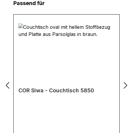
Produktgalerie überspringen
Passend für
COR Siwa - Couchtisch 5850