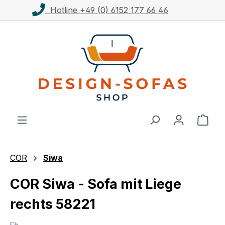
Kostenloser Versand ab 1.000€**
Zum Hauptinhalt springen
Ware
COR
Siwa
COR Siwa - Sofa mit Liege
rechts 58221