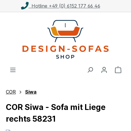
Kostenloser Versand ab 1.000€**
Zum Hauptinhalt springen
Ware
COR
Siwa
COR Siwa - Sofa mit Liege
rechts 58231