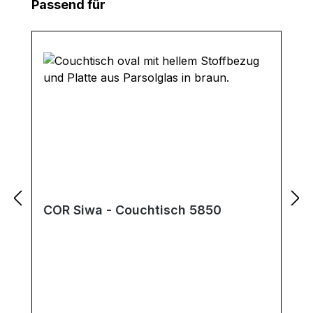
Produktgalerie überspringen
Passend für
COR Siwa - Couchtisch 5850