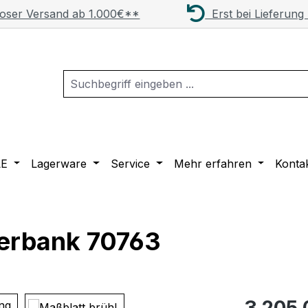
oser Versand ab 1.000€**
Erst bei Lieferung
LE
Lagerware
Service
Mehr erfahren
Konta
sterbank 70763
Regulärer Pr
3.205,