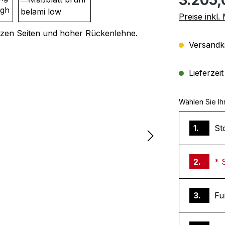
Preise inkl
Versandko
Lieferzei
Wählen Sie Ih
1.
St
2.
* 
3.
Fu