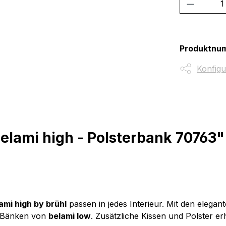
Produkt
Produktnu
Konfigu
elami high - Polsterbank 70763"
ami high by brühl
passen in jedes Interieur. Mit den elega
nd Bänken von
belami low
. Zusätzliche Kissen und Polster 