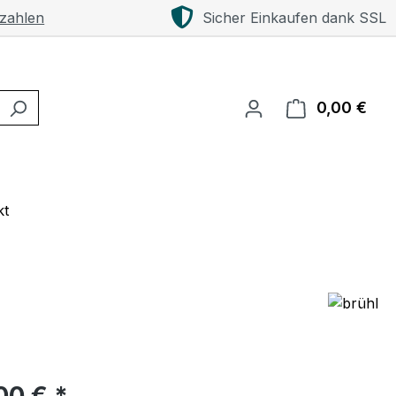
 zahlen
Sicher Einkaufen dank SSL
0,00 €
Ware
kt
eis:
00 € *