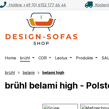
Hotline +49 (0) 6152 177 66 46
Kostenl
m Hauptinhalt springen
Zur Suche springen
Zur Hauptnavigation springen
Home
brühl
COR
Leolux
Produkte
SA
brühl
belami
belami high
brühl belami high - Pol
Bildergalerie überspringen