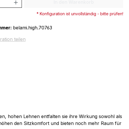
 Anzahl: Gib den gewünschten Wert ein 
In den Warenkorb
* Konfiguration ist unvollständig - bitte prüfen!
mmer:
belami.high.70763
ration teilen
nten, hohen Lehnen entfalten sie ihre Wirkung sowohl als
erhöhen den Sitzkomfort und bieten noch mehr Raum für