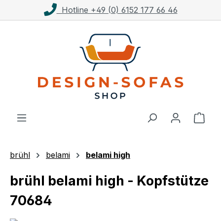
Hotline +49 (0) 6152 177 66 46
Zum Hauptinhalt springen
Ware
brühl
belami
belami high
brühl belami high - Kopfstütze
70684