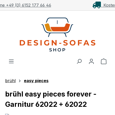
Kostenloser Versand ab 1.000€**
Zum Hauptinhalt springen
Ware
brühl
easy pieces
brühl easy pieces forever -
Garnitur 62022 + 62022