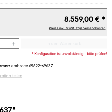
8.559,00 € *
Preise inkl. MwSt. zzgl. Versandkosten
 Anzahl: Gib den gewünschten Wert ein 
In den Warenkorb
* Konfiguration ist unvollständig - bitte prüfen!
mmer:
embrace.69622-69637
ration teilen
9637"