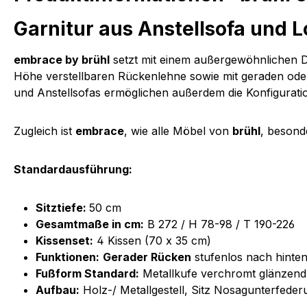
Garnitur aus Anstellsofa und 
embrace by brühl
setzt mit einem außergewöhnlichen De
Höhe verstellbaren Rückenlehne sowie mit geraden oder
und Anstellsofas ermöglichen außerdem die Konfiguratio
Zugleich ist
embrace
, wie alle Möbel von
brühl
, besond
Standardausführung:
Sitztiefe:
50 cm
Gesamtmaße in cm:
B 272 / H 78-98 / T 190-226
Kissenset:
4 Kissen (70 x 35 cm)
Funktionen:
Gerader Rücken
stufenlos nach hinten
Fußform Standard:
Metallkufe verchromt glänzend
Aufbau:
Holz-/ Metallgestell, Sitz Nosagunterfed