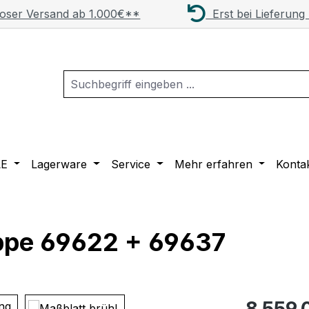
oser Versand ab 1.000€**
Erst bei Lieferung
LE
Lagerware
Service
Mehr erfahren
Konta
uppe 69622 + 69637
Regulärer Pr
8.559,