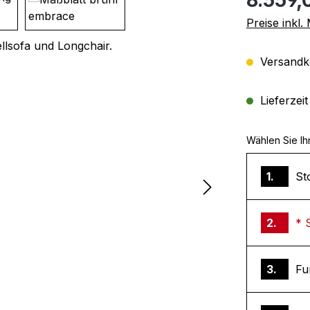
Preise inkl
Versandko
Lieferzei
Wählen Sie Ih
1.
St
2.
* 
3.
Fu