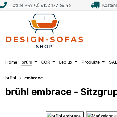
Hotline +49 (0) 6152 177 66 46
Kostenl
m Hauptinhalt springen
Zur Suche springen
Zur Hauptnavigation springen
Home
brühl
COR
Leolux
Produkte
SA
brühl
embrace
brühl embrace - Sitzgr
Bildergalerie überspringen