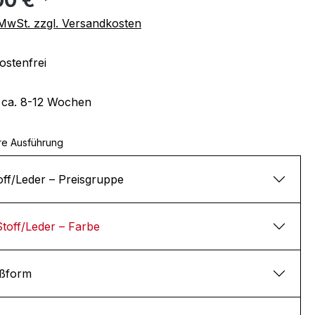
. MwSt. zzgl. Versandkosten
stenfrei
t ca. 8-12 Wochen
re Ausführung
off/Leder – Preisgruppe
Stoff/Leder – Farbe
ßform