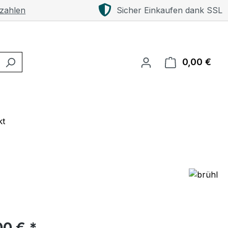
 zahlen
Sicher Einkaufen dank SSL
0,00 €
Ware
kt
eis:
00 € *