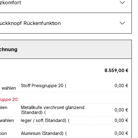
tzkomfort
uckknopf Rückenfunktion
echnung
8.559,00 €
Stoff Preisgruppe 20 (
0,00 €
e wählen
ruppe 20:
hlen
Metallkufe verchromt glänzend
0,00 €
(Standard) (
 wählen
leger / soft (Standard) (
0,00 €
ion
Aluminium (Standard) (
0,00 €