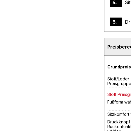
4.
Si
5.
Dr
Preisber
Grundpreis
Stoff/Leder
Preisgrupp
Stoff Preisg
Fußform wä
Sitzkomfort
Druckknopf
Rückenfunkt