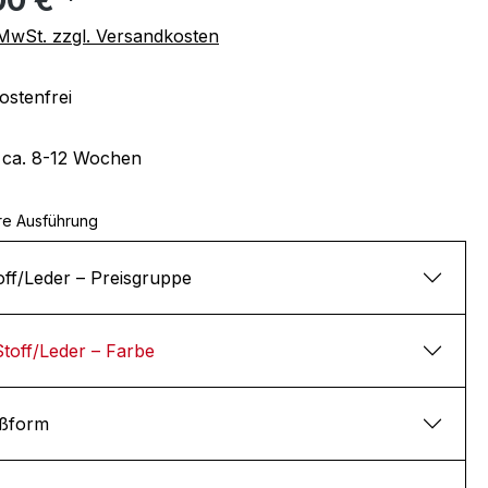
. MwSt. zzgl. Versandkosten
stenfrei
t ca. 8-12 Wochen
re Ausführung
off/Leder – Preisgruppe
Stoff/Leder – Farbe
ßform