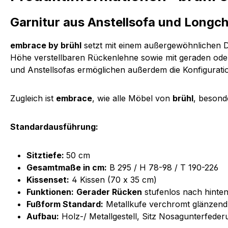
Garnitur aus Anstellsofa und Longc
embrace by brühl
setzt mit einem außergewöhnlichen De
Höhe verstellbaren Rückenlehne sowie mit geraden oder
und Anstellsofas ermöglichen außerdem die Konfiguratio
Zugleich ist
embrace
, wie alle Möbel von
brühl
, besond
Standardausführung:
Sitztiefe:
50 cm
Gesamtmaße in cm:
B 295 / H 78-98 / T 190-226
Kissenset:
4 Kissen (70 x 35 cm)
Funktionen:
Gerader Rücken
stufenlos nach hinten
Fußform Standard:
Metallkufe verchromt glänzend
Aufbau:
Holz-/ Metallgestell, Sitz Nosagunterfed