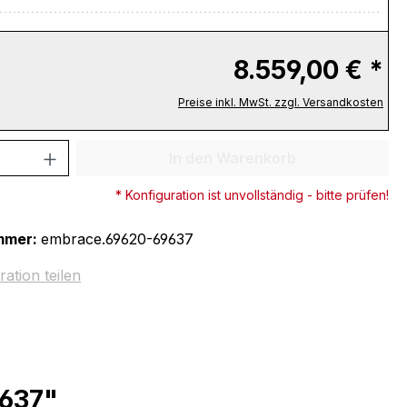
8.559,00 € *
Preise inkl. MwSt. zzgl. Versandkosten
 Anzahl: Gib den gewünschten Wert ein 
In den Warenkorb
* Konfiguration ist unvollständig - bitte prüfen!
mmer:
embrace.69620-69637
ration teilen
9637"