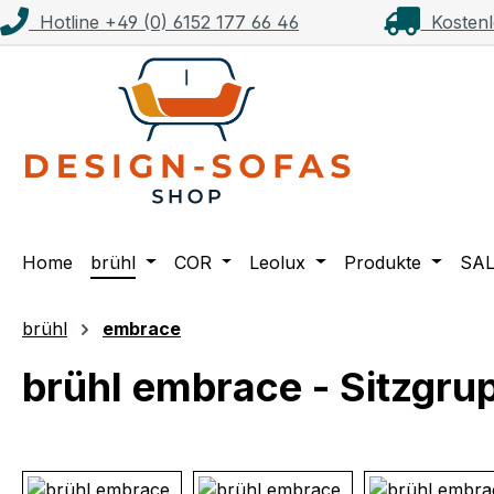
Hotline +49 (0) 6152 177 66 46
Kostenl
m Hauptinhalt springen
Zur Suche springen
Zur Hauptnavigation springen
Home
brühl
COR
Leolux
Produkte
SA
brühl
embrace
brühl embrace - Sitzgr
Bildergalerie überspringen