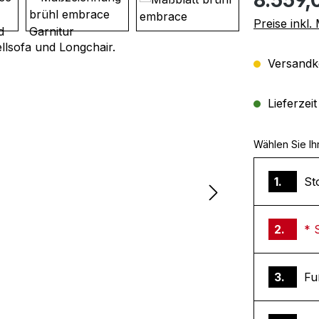
Preise inkl
Versandko
Lieferzei
Wählen Sie Ih
1.
St
2.
* 
3.
Fu