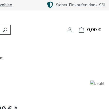
 zahlen
Sicher Einkaufen dank SSL
0,00 €
Ware
kt
eis:
00 € *