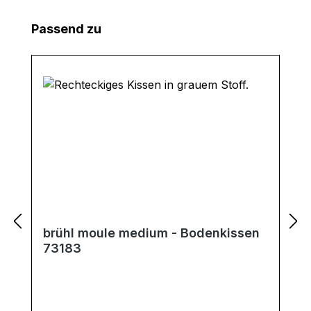
Produktgalerie überspringen
Passend zu
brühl moule medium - Bodenkissen
73183