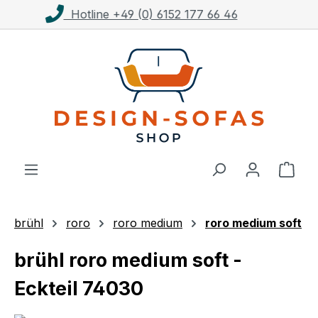
Kostenloser Versand ab 1.000€**
Zum Hauptinhalt springen
Ware
brühl
roro
roro medium
roro medium soft
brühl roro medium soft -
Eckteil 74030