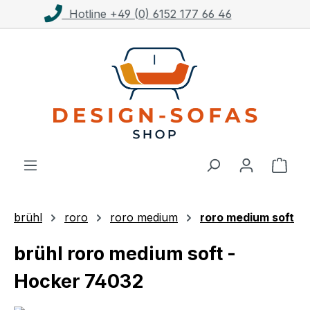
Kostenloser Versand ab 1.000€**
Zum Hauptinhalt springen
Ware
brühl
roro
roro medium
roro medium soft
brühl roro medium soft -
Hocker 74032