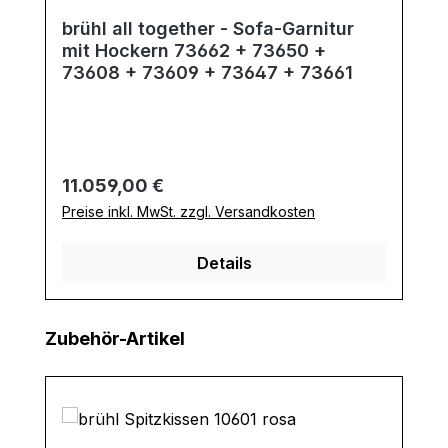
brühl all together - Sofa-Garnitur
mit Hockern 73662 + 73650 +
73608 + 73609 + 73647 + 73661
Regulärer Preis:
11.059,00 €
Preise inkl. MwSt. zzgl. Versandkosten
Details
Produktgalerie überspringen
Zubehör-Artikel