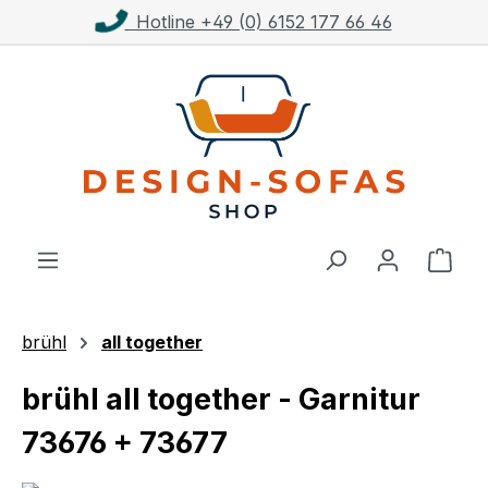
Hotline +49 (0) 6152 177 66 46
Zum Hauptinhalt springen
Ware
brühl
all together
brühl all together - Garnitur
73676 + 73677