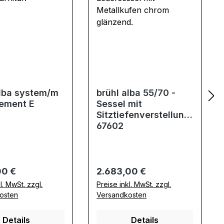
alba system/m
brühl alba 55/70 -
lement E
Sessel mit
Sitztiefenverstellung
67602
er Preis:
Regulärer Preis:
00 €
2.683,00 €
l. MwSt. zzgl.
Preise inkl. MwSt. zzgl.
osten
Versandkosten
Details
Details