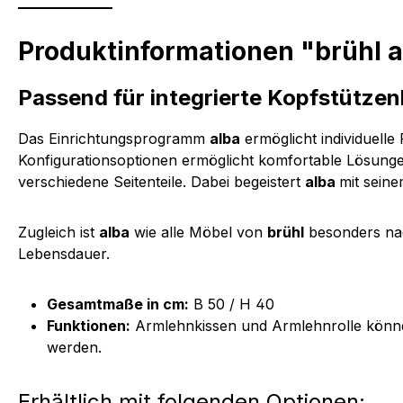
Produktinformationen "brühl a
Passend für integrierte Kopfstützenb
Das Einrichtungsprogramm
alba
ermöglicht individuell
Konfigurationsoptionen ermöglicht komfortable Lösunge
verschiedene Seitenteile. Dabei begeistert
alba
mit seine
Zugleich ist
alba
wie alle Möbel von
brühl
besonders nac
Lebensdauer.
Gesamtmaße in cm:
B 50 / H 40
Funktionen:
Armlehnkissen und Armlehnrolle können
werden.
Erhältlich mit folgenden Optionen: