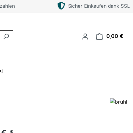
 zahlen
Sicher Einkaufen dank SSL
0,00 €
Ware
kt
eis:
 € *