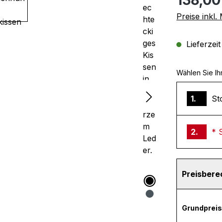
Preise inkl
Lieferzei
Wählen Sie Ih
1.
St
2.
* 
Preisber
Grundpreis