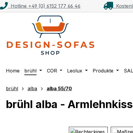
Hotline +49 (0) 6152 177 66 46
Kostenl
m Hauptinhalt springen
Zur Suche springen
Zur Hauptnavigation springen
Home
brühl
COR
Leolux
Produkte
SA
brühl
alba
alba 55/70
brühl alba - Armlehnkis
Bildergalerie überspringen