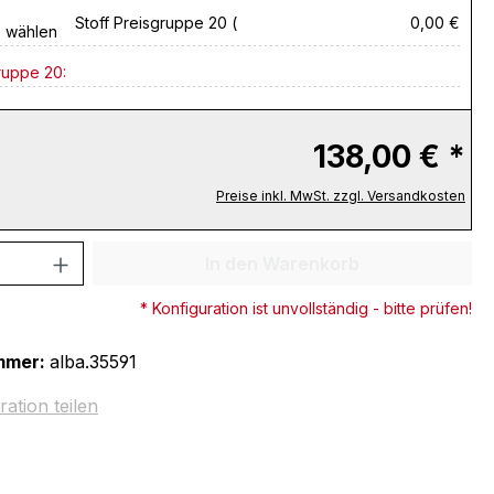
Stoff Preisgruppe 20 (
0,00 €
e wählen
ruppe 20:
138,00 € *
Preise inkl. MwSt. zzgl. Versandkosten
 Anzahl: Gib den gewünschten Wert ein 
In den Warenkorb
* Konfiguration ist unvollständig - bitte prüfen!
mmer:
alba.35591
ration teilen