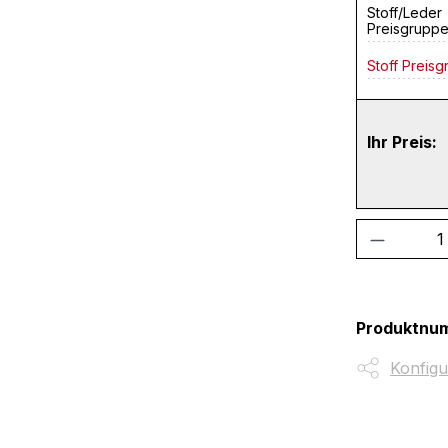
Stoff/Leder
Preisgrupp
Stoff Preisg
Ihr Preis:
Produkt
Produktnu
Konfigu