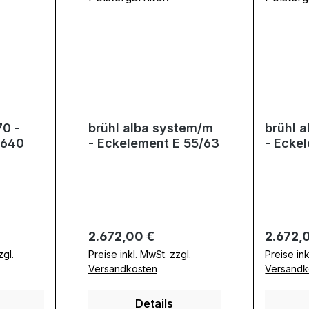
70 -
brühl alba system/m
brühl 
7640
- Eckelement E 55/63
- Ecke
Regulärer Preis:
Regulär
2.672,00 €
2.672,
zgl.
Preise inkl. MwSt. zzgl.
Preise ink
Versandkosten
Versandk
Details