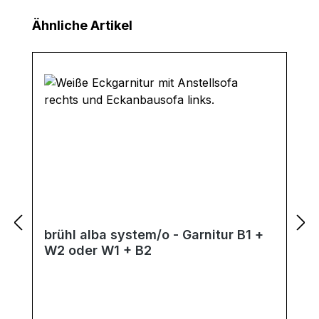
Produktgalerie überspringen
Ähnliche Artikel
brühl alba system/o - Garnitur B1 +
W2 oder W1 + B2