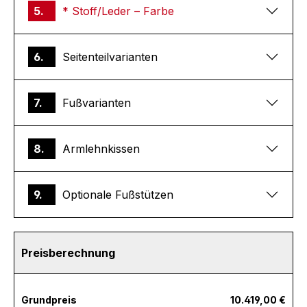
5.
* Stoff/Leder – Farbe
6.
Seitenteilvarianten
7.
Fußvarianten
8.
Armlehnkissen
9.
Optionale Fußstützen
Preisberechnung
Grundpreis
10.419,00 €