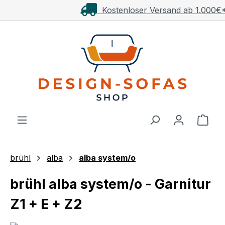
Kostenloser Versand ab 1.000€**
Zum Hauptinhalt springen
Ware
brühl
alba
alba system/o
brühl alba system/o - Garnitur
Z1 + E + Z2