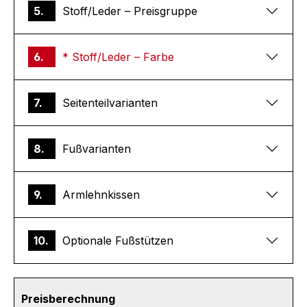
5.
Stoff/Leder – Preisgruppe
6.
* Stoff/Leder – Farbe
7.
Seitenteilvarianten
8.
Fußvarianten
9.
Armlehnkissen
10.
Optionale Fußstützen
Preisberechnung