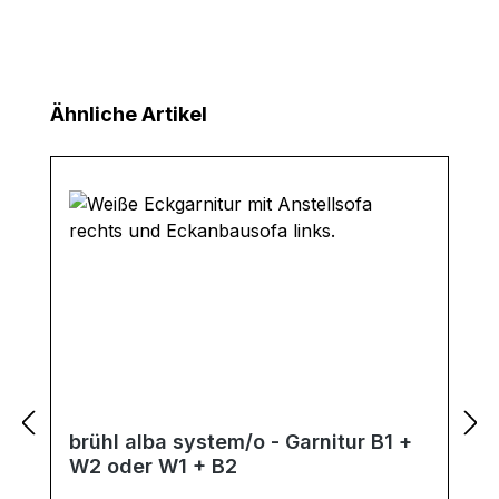
Produktgalerie überspringen
Ähnliche Artikel
brühl alba system/o - Garnitur B1 +
W2 oder W1 + B2