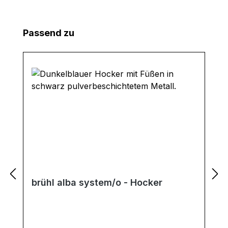
Produktgalerie überspringen
Passend zu
brühl alba system/o - Hocker