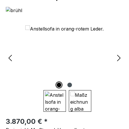
Bildergalerie überspringen
Regulärer Preis:
3.870,00 € *