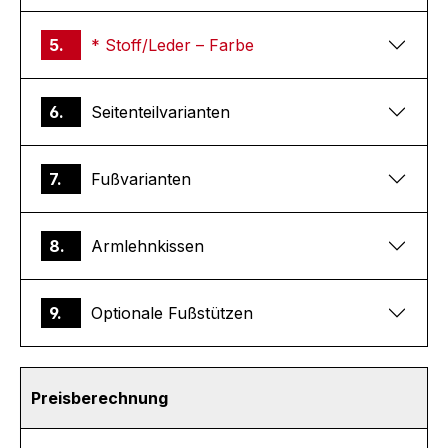
5.
* Stoff/Leder – Farbe
6.
Seitenteilvarianten
7.
Fußvarianten
8.
Armlehnkissen
9.
Optionale Fußstützen
Preisberechnung