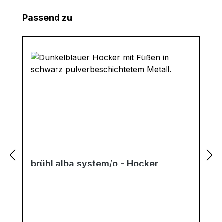
Produktgalerie überspringen
Passend zu
brühl alba system/o - Hocker