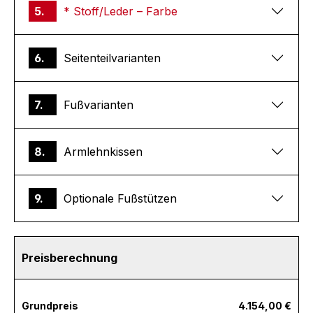
5.
* Stoff/Leder – Farbe
6.
Seitenteilvarianten
7.
Fußvarianten
8.
Armlehnkissen
9.
Optionale Fußstützen
Preisberechnung
Grundpreis
4.154,00 €