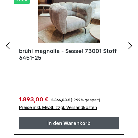
brühl magnolia - Sessel 73001 Stoff
6451-25
Regulärer Preis:
Verkaufspreis:
1.893,00 €
2.366,00 €
(19.99% gespart)
Preise inkl. MwSt. zzgl. Versandkosten
In den Warenkorb