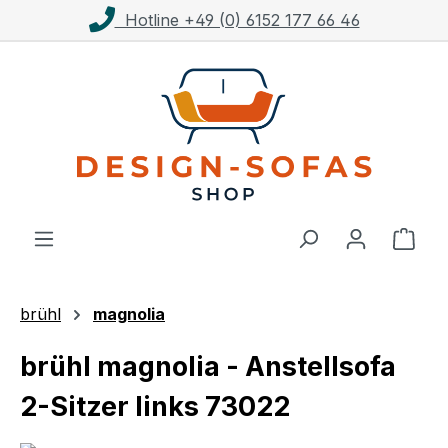
Kostenloser Versand ab 1.000€**
Zum Hauptinhalt springen
Ware
brühl
magnolia
brühl magnolia - Anstellsofa
2-Sitzer links 73022