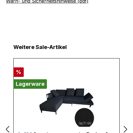
Warn- und Sicherheitshinweise (pdf)
Produktgalerie überspringen
Weitere Sale-Artikel
Rabatt
%
Lagerware