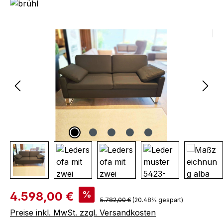
Bildergalerie überspringen
Verkaufspreis:
%
4.598,00 €
Regulärer Preis:
5.782,00 €
(20.48% gespart)
Preise inkl. MwSt. zzgl. Versandkosten