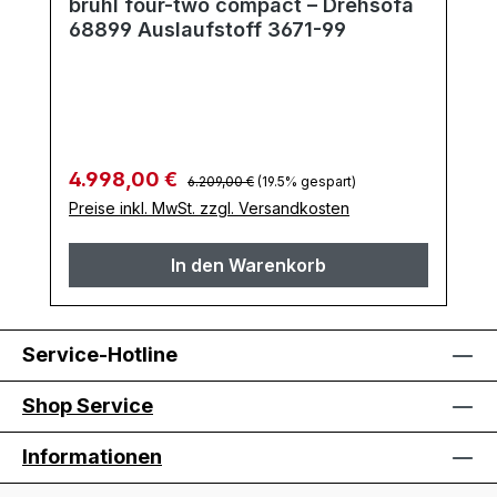
brühl four-two compact – Drehsofa
68899 Auslaufstoff 3671-99
Regulärer Preis:
Verkaufspreis:
4.998,00 €
6.209,00 €
(19.5% gespart)
Preise inkl. MwSt. zzgl. Versandkosten
In den Warenkorb
Service-Hotline
Shop Service
Informationen