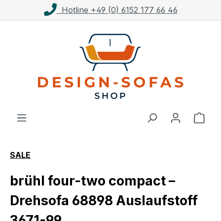
Hotline +49 (0) 6152 177 66 46
Zum Hauptinhalt springen
Ware
SALE
brühl four-two compact –
Drehsofa 68898 Auslaufstoff
3671-99