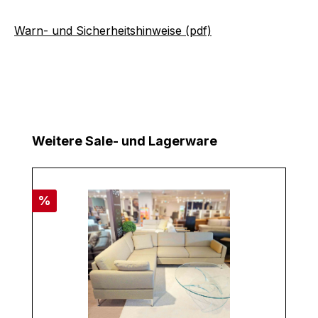
Warn- und Sicherheitshinweise (pdf)
Produktgalerie überspringen
Weitere Sale- und Lagerware
Rabatt
%