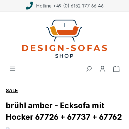
Hotline +49 (0) 6152 177 66 46
Zum Hauptinhalt springen
Ware
SALE
brühl amber - Ecksofa mit
Hocker 67726 + 67737 + 67762