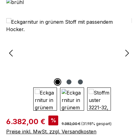
Bildergalerie überspringen
Verkaufspreis:
%
6.382,00 €
Regulärer Preis:
9.382,00 €
(31.98% gespart)
Preise inkl. MwSt. zzgl. Versandkosten