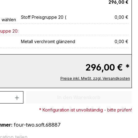
296,00 €
Stoff Preisgruppe 20 (
0,00 €
e wählen
ruppe 20:
Metall verchromt glänzend
0,00 €
296,00 € *
Preise inkl. MwSt. zzgl. Versandkosten
 Anzahl: Gib den gewünschten Wert ein 
In den Warenkorb
* Konfiguration ist unvollständig - bitte prüfen!
mmer:
four-two.soft.68887
ration teilen