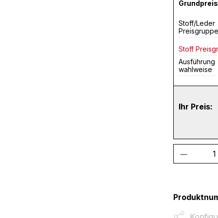
Grundpreis
Stoff/Leder
Preisgrupp
Stoff Preisg
Ausführung
wahlweise
Ihr Preis:
Produkt
Produktnu
Konfigu