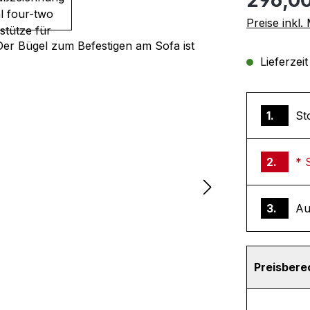
Preise inkl
Lieferzei
1.
St
2.
* 
3.
Au
Preisber