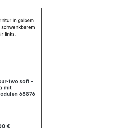
our-two soft -
a mit
odulen 68876
er Preis:
00 €