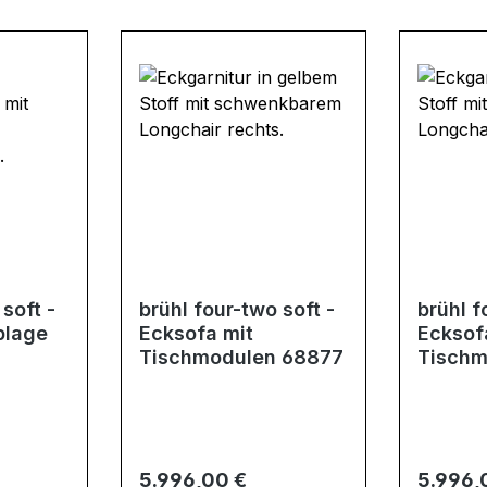
soft -
brühl four-two soft -
brühl f
blage
Ecksofa mit
Ecksof
Tischmodulen 68877
Tischm
Regulärer Preis:
Regulär
5.996,00 €
5.996,