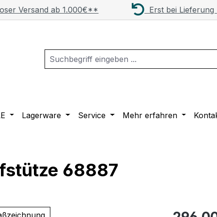
oser Versand ab 1.000€**
Erst bei Lieferung
LE
Lagerware
Service
Mehr erfahren
Konta
pfstütze 68887
Regulärer Pr
296,00