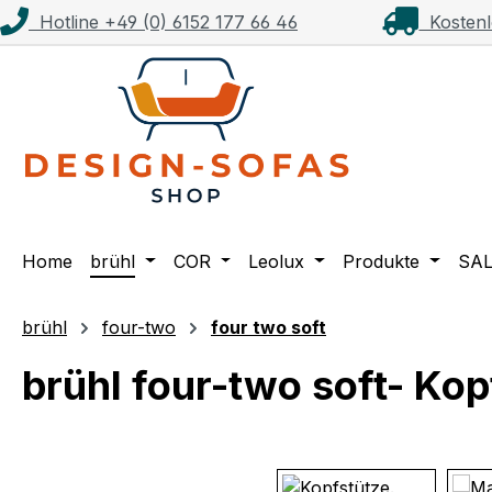
Hotline +49 (0) 6152 177 66 46
Kostenl
m Hauptinhalt springen
Zur Suche springen
Zur Hauptnavigation springen
Home
brühl
COR
Leolux
Produkte
SA
brühl
four-two
four two soft
brühl four-two soft- Ko
Bildergalerie überspringen