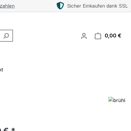
 zahlen
Sicher Einkaufen dank SSL
0,00 €
Ware
kt
eis:
 € *