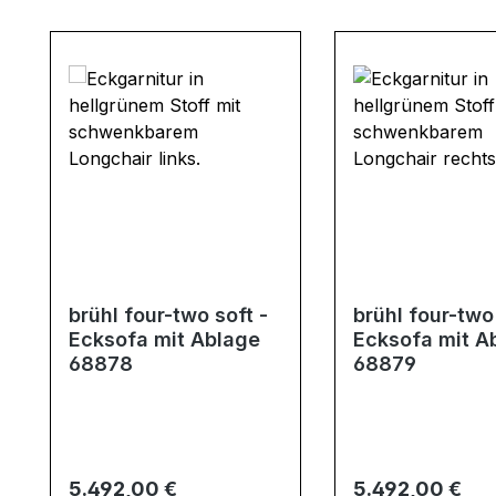
Produktgalerie überspringen
brühl four-two soft -
brühl four-two 
Ecksofa mit Ablage
Ecksofa mit A
68878
68879
Regulärer Preis:
Regulärer Preis:
5.492,00 €
5.492,00 €