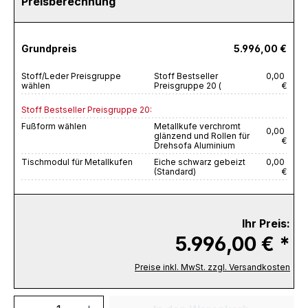
Preisberechnung
Grundpreis
5.996,00 €
Stoff/Leder Preisgruppe
Stoff Bestseller
0,00
wählen
Preisgruppe 20 (
€
Stoff Bestseller Preisgruppe 20:
Fußform wählen
Metallkufe verchromt
0,00
glänzend und Rollen für
€
Drehsofa Aluminium
Tischmodul für Metallkufen
Eiche schwarz gebeizt
0,00
(Standard)
€
Ihr Preis:
5.996,00 € *
Preise inkl. MwSt. zzgl. Versandkosten
Produkt Anzahl: Gib den gewünschten We