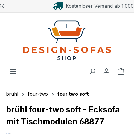
Kostenloser Versand ab 1.000€**
Zum Hauptinhalt springen
Ware
brühl
four-two
four two soft
brühl four-two soft - Ecksofa
mit Tischmodulen 68877