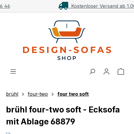
Kostenloser Versand ab 1.000€**
Zum Hauptinhalt springen
Ware
brühl
four-two
four two soft
brühl four-two soft - Ecksofa
mit Ablage 68879