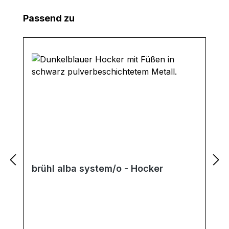
Produktgalerie überspringen
Passend zu
brühl alba system/o - Hocker