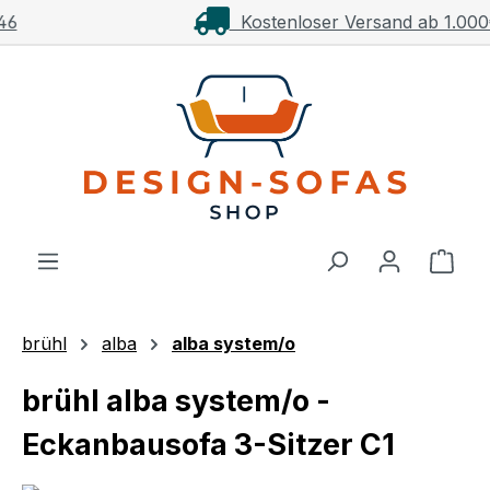
Kostenloser Versand ab 1.000€**
Zum Hauptinhalt springen
Ware
brühl
alba
alba system/o
brühl alba system/o -
Eckanbausofa 3-Sitzer C1