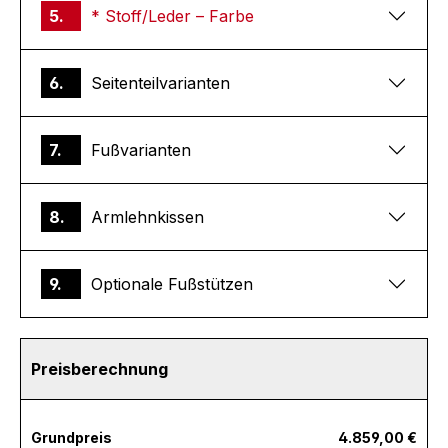
5.
* Stoff/Leder – Farbe
6.
Seitenteilvarianten
7.
Fußvarianten
8.
Armlehnkissen
9.
Optionale Fußstützen
Preisberechnung
Grundpreis
4.859,00 €