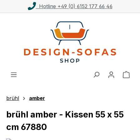
line +49 (0) 6152 177 66 46
Kost
Zum Hauptinhalt springen
Ware
brühl
amber
brühl amber - Kissen 55 x 55
cm 67880