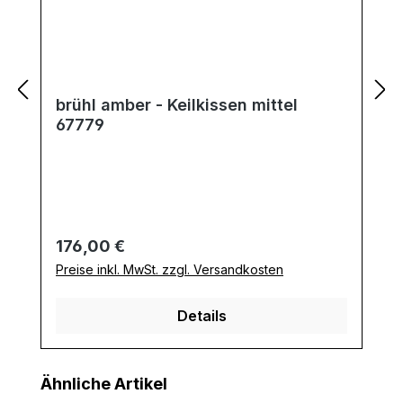
brühl amber - Keilkissen mittel
67779
Regulärer Preis:
176,00 €
Preise inkl. MwSt. zzgl. Versandkosten
Details
Produktgalerie überspringen
Ähnliche Artikel