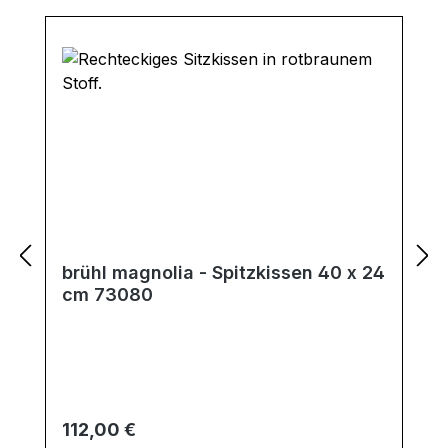
brühl magnolia - Spitzkissen 40 x 24
cm 73080
Regulärer Preis:
112,00 €