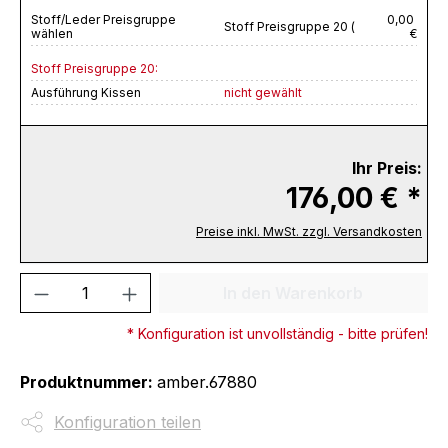
Stoff/Leder Preisgruppe
0,00
Stoff Preisgruppe 20 (
wählen
€
Stoff Preisgruppe 20:
Ausführung Kissen
nicht gewählt
Ihr Preis:
176,00 € *
Preise inkl. MwSt. zzgl. Versandkosten
Produkt Anzahl: Gib den gewünschten We
In den Warenkorb
* Konfiguration ist unvollständig - bitte prüfen!
Produktnummer:
amber.67880
Konfiguration teilen