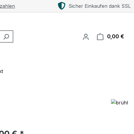
 zahlen
Sicher Einkaufen dank SSL
0,00 €
Ware
kt
eis:
00 € *