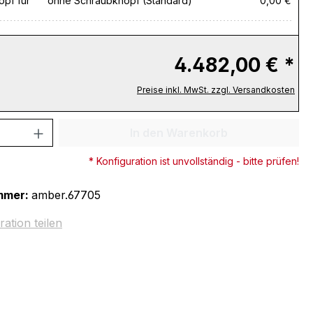
pf für
ohne Schraubknopf (Standard)
0,00 €
4.482,00 € *
Preise inkl. MwSt. zzgl. Versandkosten
 Anzahl: Gib den gewünschten Wert ein 
In den Warenkorb
* Konfiguration ist unvollständig - bitte prüfen!
mmer:
amber.67705
ration teilen