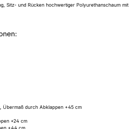
ung, Sitz- und Rücken hochwertiger Polyurethanschaum mi
ionen:
bar, Übermaß durch Abklappen +45 cm
appen +24 cm
pen +44 cm