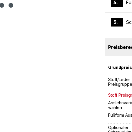
4.
Fu
5.
Sc
Preisber
Grundpreis
Stoff/Leder
Preisgrupp
Stoff Preisg
Armlehnvari
wählen
Fußform Au
Optionaler