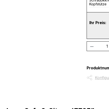
Schraubkkno
Kopfstütze
Ihr Preis:
Produkt
Produktnu
Konfigu