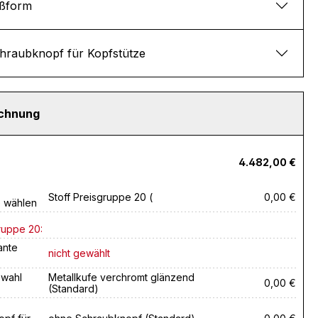
ßform
hraubknopf für Kopfstütze
echnung
4.482,00 €
Stoff Preisgruppe 20 (
0,00 €
e wählen
ruppe 20:
ante
nicht gewählt
swahl
Metallkufe verchromt glänzend
0,00 €
(Standard)