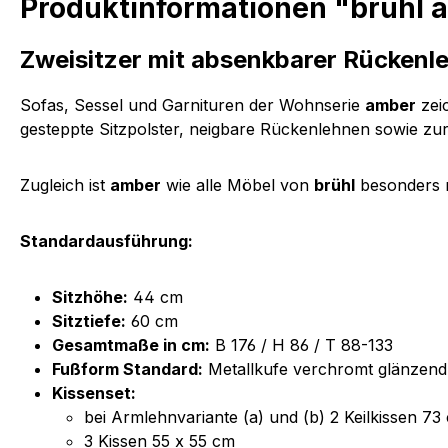
Produktinformationen "brühl a
Zweisitzer mit absenkbarer Rückenl
Sofas, Sessel und Garnituren der Wohnserie
amber
zeic
gesteppte Sitzpolster, neigbare Rückenlehnen sowie zu
Zugleich ist
amber
wie alle Möbel von
brühl
besonders n
Standardausführung:
Sitzhöhe:
44 cm
Sitztiefe:
60 cm
Gesamtmaße in cm:
B 176 / H 86 / T 88-133
Fußform Standard:
Metallkufe verchromt glänzend
Kissenset:
bei Armlehnvariante (a) und (b) 2 Keilkissen 73
3 Kissen 55 x 55 cm