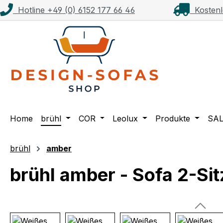
Hotline +49 (0) 6152 177 66 46
Kostenl
m Hauptinhalt springen
Zur Suche springen
Zur Hauptnavigation springen
Home
brühl
COR
Leolux
Produkte
SA
brühl
amber
brühl amber - Sofa 2-Si
Bildergalerie überspringen