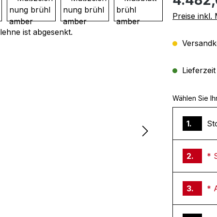
Preise inkl
Versandko
Lieferzei
Wählen Sie Ih
1.
St
2.
* 
3.
* 