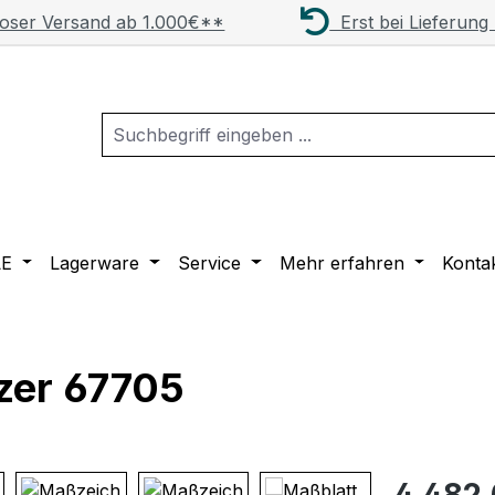
oser Versand ab 1.000€**
Erst bei Lieferung
LE
Lagerware
Service
Mehr erfahren
Konta
tzer 67705
Regulärer Pr
4.482,