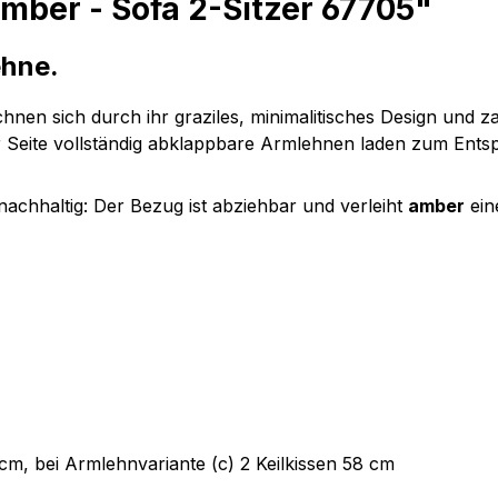
mber - Sofa 2-Sitzer 67705"
ehne.
hnen sich durch ihr graziles, minimalitisches Design und 
r Seite vollständig abklappbare Armlehnen laden zum Ents
achhaltig: Der Bezug ist abziehbar und verleiht
amber
ein
 cm, bei Armlehnvariante (c) 2 Keilkissen 58 cm