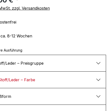
. MwSt. zzgl. Versandkosten
stenfrei
t ca. 8-12 Wochen
re Ausführung
off/Leder – Preisgruppe
Stoff/Leder – Farbe
ßform