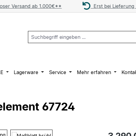
oser Versand ab 1.000€**
Erst bei Lieferung
LE
Lagerware
Service
Mehr erfahren
Konta
element 67724
Regulärer Pr
3.290,