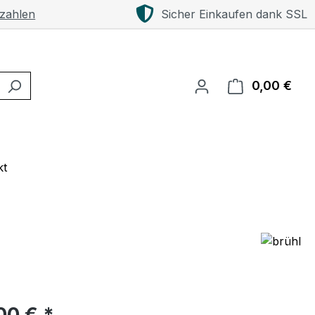
 zahlen
Sicher Einkaufen dank SSL
0,00 €
Ware
kt
eis:
00 € *