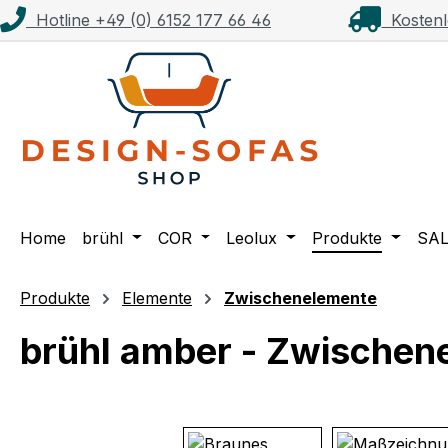
Hotline +49 (0) 6152 177 66 46
Kostenl
m Hauptinhalt springen
Zur Suche springen
Zur Hauptnavigation springen
Home
brühl
COR
Leolux
Produkte
SA
Produkte
Elemente
Zwischenelemente
brühl amber - Zwischen
Bildergalerie überspringen