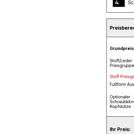
4.
Sc
Preisber
Grundpreis
Stoff/Leder
Preisgrupp
Stoff Preisg
Fußform Au
Optionaler
Schraubkkno
Kopfstütze
Ihr Preis: