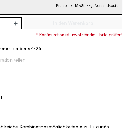
Preise inkl. MwSt. zzgl. Versandkosten
 Anzahl: Gib den gewünschten Wert ein 
In den Warenkorb
* Konfiguration ist unvollständig - bitte prüfen!
mmer:
amber.67724
ration teilen
"
zahlreiche Kombinationsmöglichkeiten aus. Luxuriös