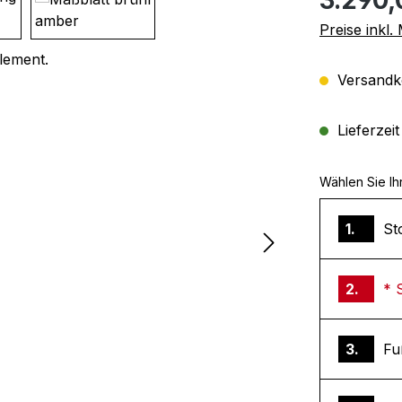
Preise inkl
Versandko
Lieferzei
Wählen Sie Ih
1.
St
2.
* 
3.
Fu