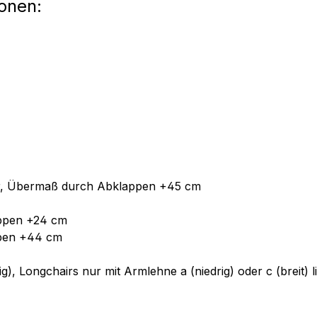
ionen:
bar, Übermaß durch Abklappen +45 cm
appen +24 cm
pen +44 cm
g), Longchairs nur mit Armlehne a (niedrig) oder c (breit) l