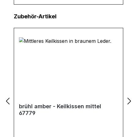
Produktgalerie überspringen
Zubehör-Artikel
brühl amber - Keilkissen mittel
67779