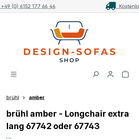
Kostenloser Versand ab 1.000€**
Zum Hauptinhalt springen
Ware
brühl
amber
brühl amber - Longchair extra
lang 67742 oder 67743