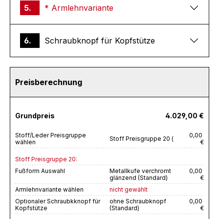
5.
* Armlehnvariante
6.
Schraubknopf für Kopfstütze
Preisberechnung
Grundpreis
4.029,00 €
Stoff/Leder Preisgruppe
0,00
Stoff Preisgruppe 20 (
wählen
€
Stoff Preisgruppe 20:
Fußform Auswahl
Metallkufe verchromt
0,00
glänzend (Standard)
€
Armlehnvariante wählen
nicht gewählt
Optionaler Schraubkknopf für
ohne Schraubknopf
0,00
Kopfstütze
(Standard)
€