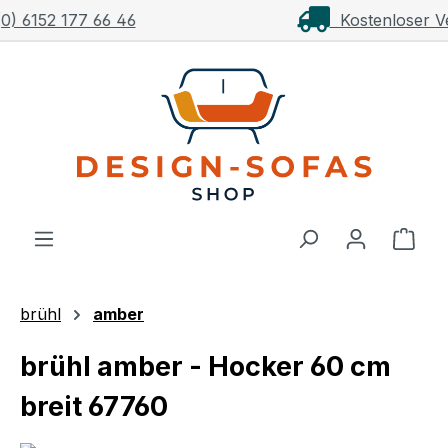
Kostenloser Versand ab 1.000€**
Zum Hauptinhalt springen
Ware
brühl
amber
brühl amber - Hocker 60 cm
breit 67760