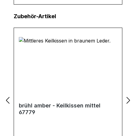
Produktgalerie überspringen
Zubehör-Artikel
brühl amber - Keilkissen mittel
67779