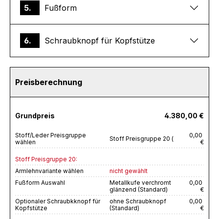
5.
Fußform
6.
Schraubknopf für Kopfstütze
Preisberechnung
Grundpreis
4.380,00 €
Stoff/Leder Preisgruppe
0,00
Stoff Preisgruppe 20 (
wählen
€
Stoff Preisgruppe 20:
Armlehnvariante wählen
nicht gewählt
Fußform Auswahl
Metallkufe verchromt
0,00
glänzend (Standard)
€
Optionaler Schraubkknopf für
ohne Schraubknopf
0,00
Kopfstütze
(Standard)
€