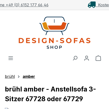
Kostenloser Versand ab 1.000€**
Zum Hauptinhalt springen
Ware
brühl
amber
brühl amber - Anstellsofa 3-
Sitzer 67728 oder 67729